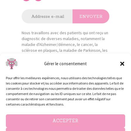
Nous travaillons avec des patients qui ont reçu un
diagnostic de diverses maladies, notamment la
maladie d'Alzheimer/démence, le cancer, la
sclérose en plaques, la maladie de Parkinson, les
accidents vasculaires cérébraux, les maladies
cardiaques, etc. Ils reçoivent tous une aide
Gérer le consentement
professionnelle et des soins de santé.
Pour offrir les meilleures expériences, nous utilisons des technologies telles que
les cookies pour stocker et/ou accéder aux informations des appareils. Le fait de
consentir à ces technologies nous permettra de traiter des données telles que le
comportement de navigation ou les ID uniques sur ce site. Le fait de ne pas
consentir ou de retirer son consentement peut avoir un effet négatif sur
certaines caractéristiques et fonctions.
Notre but est d'informer les patients sur les soins
pratiqués par le cabinet infirmier.
ACCEPTER
Ce site n'a pas pour vocation la promotion de son
activité, conformément à l'article R.4312-37 du