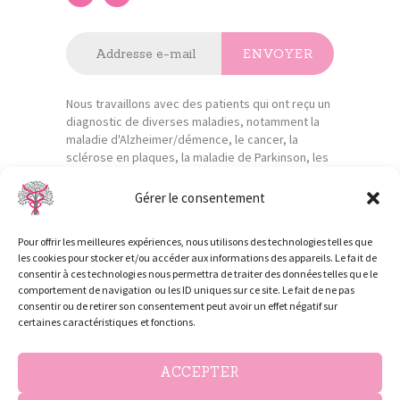
Nous travaillons avec des patients qui ont reçu un
diagnostic de diverses maladies, notamment la
maladie d'Alzheimer/démence, le cancer, la
sclérose en plaques, la maladie de Parkinson, les
accidents vasculaires cérébraux, les maladies
cardiaques, etc. Ils reçoivent tous une aide
Gérer le consentement
professionnelle et des soins de santé.
Pour offrir les meilleures expériences, nous utilisons des technologies telles que
les cookies pour stocker et/ou accéder aux informations des appareils. Le fait de
consentir à ces technologies nous permettra de traiter des données telles que le
comportement de navigation ou les ID uniques sur ce site. Le fait de ne pas
consentir ou de retirer son consentement peut avoir un effet négatif sur
certaines caractéristiques et fonctions.
Notre but est d'informer les patients sur les soins
pratiqués par le cabinet infirmier.
ACCEPTER
Ce site n'a pas pour vocation la promotion de son
activité, conformément à l'article R.4312-37 du